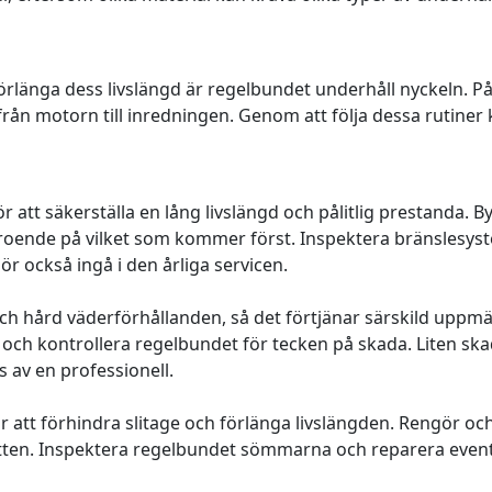
h förlänga dess livslängd är regelbundet underhåll nyckeln. 
, från motorn till inredningen. Genom att följa dessa rutine
att säkerställa en lång livslängd och pålitlig prestanda. Byt
beroende på vilket som kommer först. Inspektera bränslesyst
bör också ingå i den årliga servicen.
 och hård väderförhållanden, så det förtjänar särskild upp
r och kontrollera regelbundet för tecken på skada. Liten sk
 av en professionell.
 att förhindra slitage och förlänga livslängden. Rengör och
tten. Inspektera regelbundet sömmarna och reparera eventue