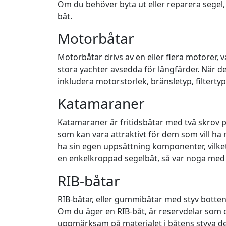
Om du behöver byta ut eller reparera segel, 
båt.
Motorbåtar
Motorbåtar drivs av en eller flera motorer, 
stora yachter avsedda för långfärder. När det
inkludera motorstorlek, bränsletyp, filtert
Katamaraner
Katamaraner är fritidsbåtar med två skrov p
som kan vara attraktivt för dem som vill ha
ha sin egen uppsättning komponenter, vilket
en enkelkroppad segelbåt, så var noga med 
RIB-båtar
RIB-båtar, eller gummibåtar med styv botten, 
Om du äger en RIB-båt, är reservdelar som d
uppmärksam på materialet i båtens styva del,