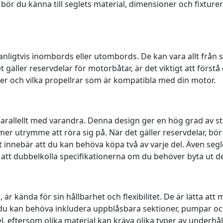
bör du känna till seglets material, dimensioner och fixturern
vanligtvis inombords eller utombords. De kan vara allt från 
 gäller reservdelar för motorbåtar, är det viktigt att först
yper och vilka propellrar som är kompatibla med din motor.
arallellt med varandra. Denna design ger en hög grad av sta
 mer utrymme att röra sig på. När det gäller reservdelar, b
 innebär att du kan behöva köpa två av varje del. Även segl
att dubbelkolla specifikationerna om du behöver byta ut de
är kända för sin hållbarhet och flexibilitet. De är lätta att
u kan behöva inkludera uppblåsbara sektioner, pumpar och ve
 eftersom olika material kan kräva olika typer av underhåll