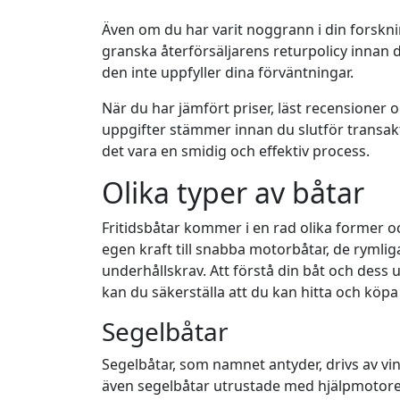
Även om du har varit noggrann i din forskning
granska återförsäljarens returpolicy innan d
den inte uppfyller dina förväntningar.
När du har jämfört priser, läst recensioner 
uppgifter stämmer innan du slutför transak
det vara en smidig och effektiv process.
Olika typer av båtar
Fritidsbåtar kommer i en rad olika former o
egen kraft till snabba motorbåtar, de rymli
underhållskrav. Att förstå din båt och dess u
kan du säkerställa att du kan hitta och köpa 
Segelbåtar
Segelbåtar, som namnet antyder, drivs av vind
även segelbåtar utrustade med hjälpmotorer fö