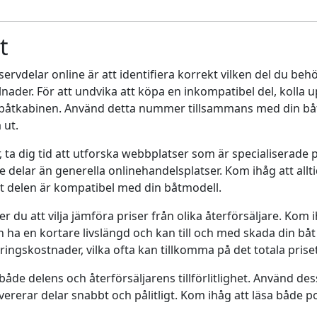
t
ervdelar online är att identifiera korrekt vilken del du beh
nader. För att undvika att köpa en inkompatibel del, kolla 
nuti båtkabinen. Använd detta nummer tillsammans med din bå
 ut.
r, ta dig tid att utforska webbplatser som är specialiserade
e delar än generella onlinehandelsplatser. Kom ihåg att all
att delen är kompatibel med din båtmodell.
du att vilja jämföra priser från olika återförsäljare. Kom ihå
kan ha en kortare livslängd och kan till och med skada din b
ringskostnader, vilka ofta kan tillkomma på det totala priset
både delens och återförsäljarens tillförlitlighet. Använd d
vererar delar snabbt och pålitligt. Kom ihåg att läsa både p