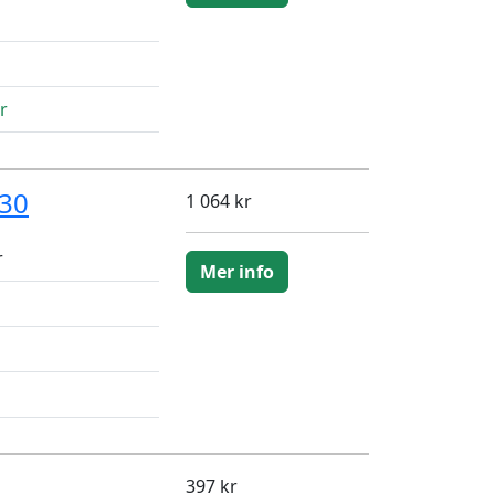
r
630
1 064 kr
r
Mer info
397 kr