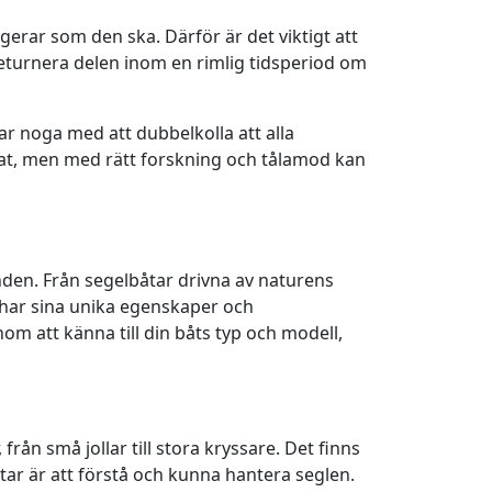
ngerar som den ska. Därför är det viktigt att
 returnera delen inom en rimlig tidsperiod om
ar noga med att dubbelkolla att alla
rat, men med rätt forskning och tålamod kan
anden. Från segelbåtar drivna av naturens
 har sina unika egenskaper och
nom att känna till din båts typ och modell,
rån små jollar till stora kryssare. Det finns
åtar är att förstå och kunna hantera seglen.