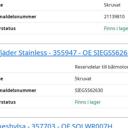
e
Skruvat
inaldelsnummer
21139810
rstatus
Finns i lage
jäder Stainless - 355947 - OE SIEGSS62
Reservdelar till båtmoto
e
Skruvat
inaldelsnummer
SIEGSS62630
rstatus
Finns i lager
ineshylsa - 357703 - OE SOLWR007H