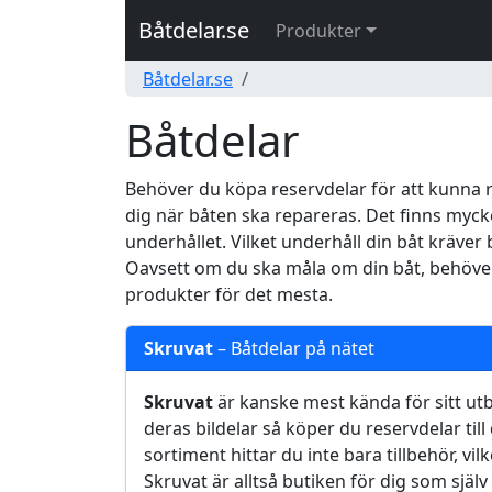
Båtdelar.se
Produkter
Båtdelar.se
Båtdelar
Behöver du köpa reservdelar för att kunna r
dig när båten ska repareras. Det finns myck
underhållet. Vilket underhåll din båt kräver b
Oavsett om du ska måla om din båt, behöver n
produkter för det mesta.
Skruvat
– Båtdelar på nätet
Skruvat
är kanske mest kända för sitt utb
deras bildelar så köper du reservdelar til
sortiment hittar du inte bara tillbehör, vi
Skruvat är alltså butiken för dig som själv 