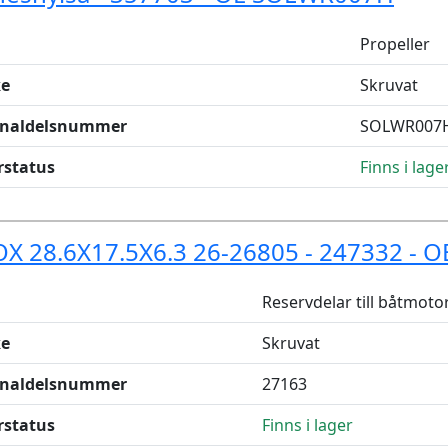
Propeller
e
Skruvat
inaldelsnummer
SOLWR007
rstatus
Finns i lage
X 28.6X17.5X6.3 26-26805 - 247332 - O
Reservdelar till båtmoto
e
Skruvat
inaldelsnummer
27163
rstatus
Finns i lager