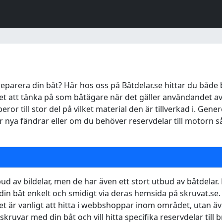
eparera din båt? Här hos oss på Båtdelar.se hittar du både 
et att tänka på som båtägare när det gäller användandet av
eror till stor del på vilket material den är tillverkad i. Gene
ya fändrar eller om du behöver reservdelar till motorn så k
ud av bildelar, men de har även ett stort utbud av båtdelar
l din båt enkelt och smidigt via deras hemsida på skruvat.se.
lket är vanligt att hitta i webbshoppar inom området, utan äv
skruvar med din båt och vill hitta specifika reservdelar till b