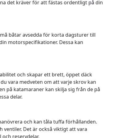
a det kräver för att fästas ordentligt på din
små båtar avsedda för korta dagsturer till
å din motorspecifikationer. Dessa kan
bilitet och skapar ett brett, öppet däck
ör du vara medveten om att varje skrov kan
en på katamaraner kan skilja sig från de på
ssa delar.
 manövrera och kan tåla tuffa förhållanden.
ntiler. Det är också viktigt att vara
 och reservdelar.