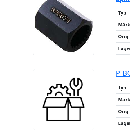
Typ
Märk
Orig
Lage
P-BO
Typ
Märk
Orig
Lage