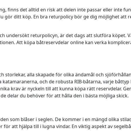
, finns det alltid en risk att delen inte passar eller inte fu
u gör ditt köp. En bra returpolicy bör ge dig möjlighet att
och undersökt returpolicyn, är det dags att slutföra köpet. V
tionen. Att köpa båtreservdelar online kan verka komplice
ch storlekar, alla skapade för olika ändamål och sjöförhåll
ga katamaranerna, och de robusta RIB-båtarna, varje båttyp
nika krav är nyckeln till att kunna köpa rätt reservdelar. Ge
de delar du behöver för att hålla den i bästa möjliga skick.
en som blåser i seglen. De kommer i en mängd olika stilar, f
r att hjälpa till i lugna vindar. En viktig aspekt av segelb