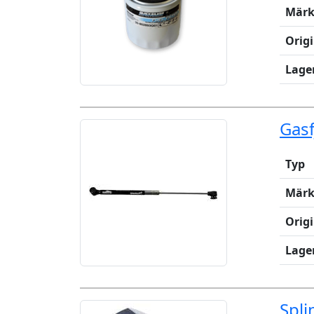
Märk
Orig
Lage
Gasf
Typ
Märk
Orig
Lage
Spl