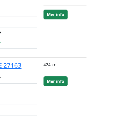
Mer info
H
r
E 27163
424 kr
r
Mer info