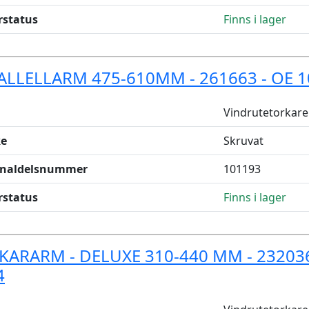
rstatus
Finns i lager
ALLELLARM 475-610MM - 261663 - OE 
Vindrutetorkare
e
Skruvat
inaldelsnummer
101193
rstatus
Finns i lager
KARARM - DELUXE 310-440 MM - 232036
4