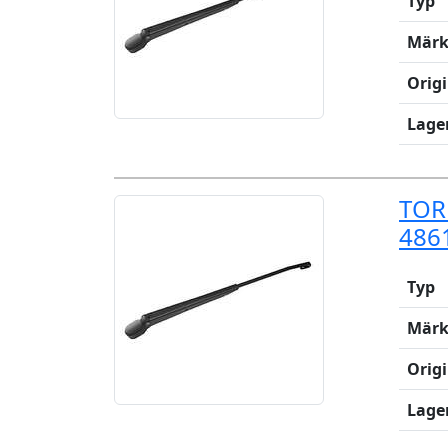
Typ
Märk
Orig
Lage
TOR
486
Typ
Märk
Orig
Lage