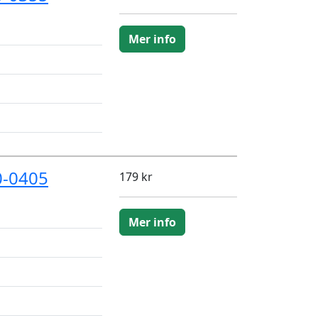
Mer info
0-0405
179 kr
Mer info