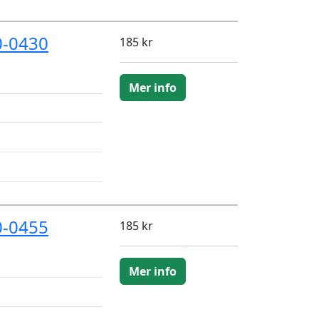
0-0430
185 kr
Mer info
0-0455
185 kr
Mer info