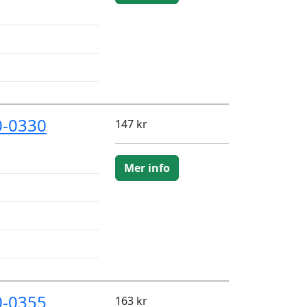
0-0330
147 kr
Mer info
0-0355
163 kr