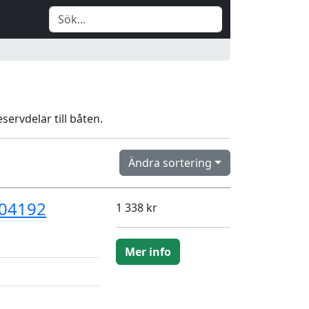
servdelar till båten.
Ändra sortering
104192
1 338 kr
Mer info