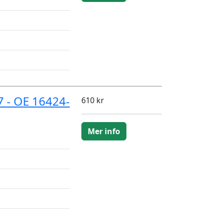
 - OE 16424-
610 kr
Mer info