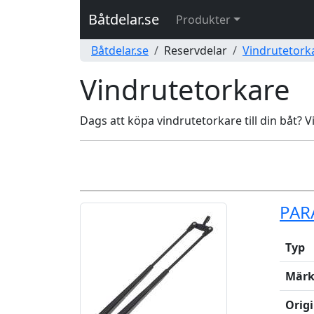
Båtdelar.se
Produkter
Båtdelar.se
Reservdelar
Vindrutetork
Vindrutetorkare
Dags att köpa vindrutetorkare till din båt? V
PAR
Typ
Märk
Orig