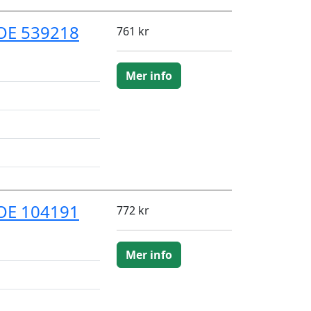
OE 539218
761 kr
Mer info
OE 104191
772 kr
Mer info