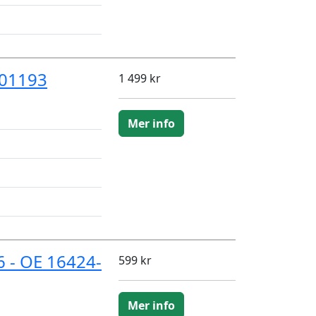
101193
1 499 kr
Mer info
 - OE 16424-
599 kr
Mer info