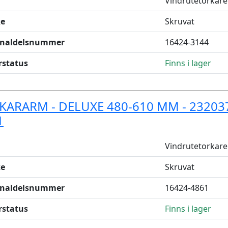
Vindrutetorkare
e
Skruvat
inaldelsnummer
16424-3144
rstatus
Finns i lager
KARARM - DELUXE 480-610 MM - 232037
1
Vindrutetorkare
e
Skruvat
inaldelsnummer
16424-4861
rstatus
Finns i lager