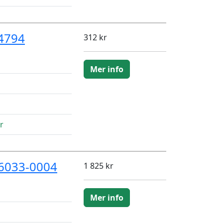
24794
312 kr
Mer info
r
6033-0004
1 825 kr
Mer info