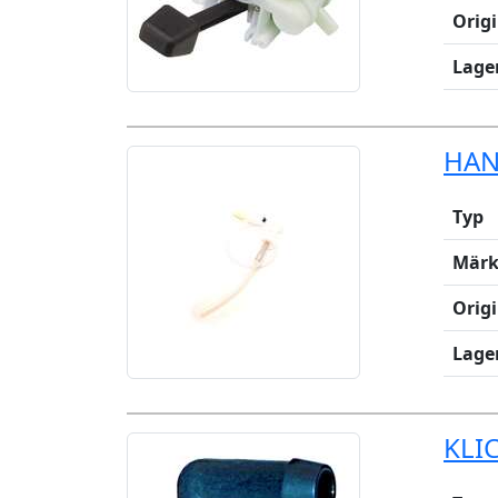
Orig
Lage
HAN
Typ
Märk
Orig
Lage
KLIC