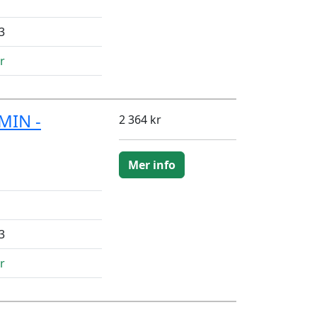
3
r
MIN -
2 364 kr
Mer info
3
r