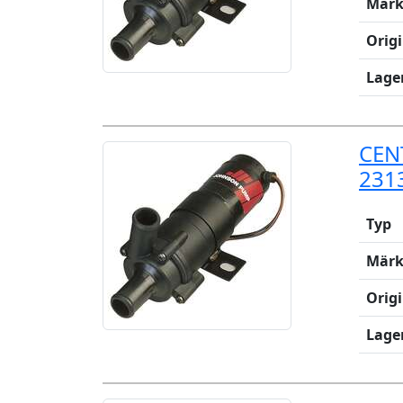
Märk
Orig
Lage
CEN
231
Typ
Märk
Orig
Lage