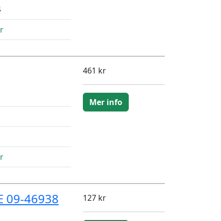
4
r
461 kr
Mer info
r
OE 09-46938
127 kr