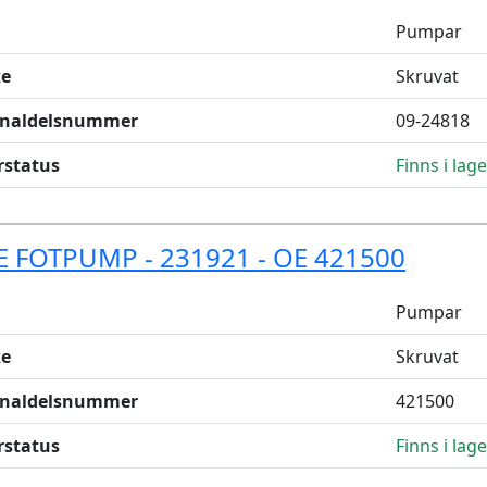
Pumpar
e
Skruvat
inaldelsnummer
09-24818
rstatus
Finns i lage
E FOTPUMP - 231921 - OE 421500
Pumpar
e
Skruvat
inaldelsnummer
421500
rstatus
Finns i lage