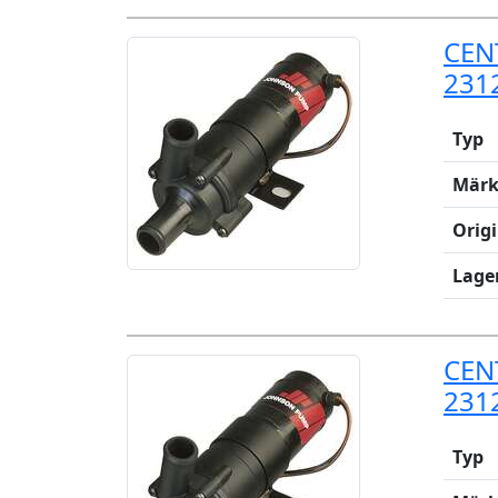
CEN
231
Typ
Märk
Orig
Lage
CEN
231
Typ