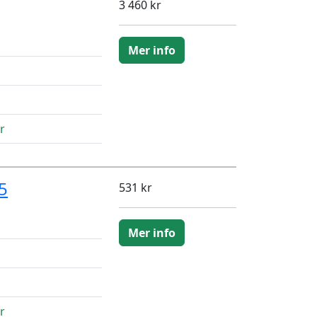
3 460 kr
Mer info
r
5
531 kr
Mer info
r