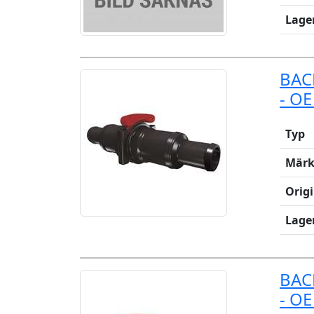
Lage
BAC
- OE
Typ
Märk
Orig
Lage
BAC
- OE