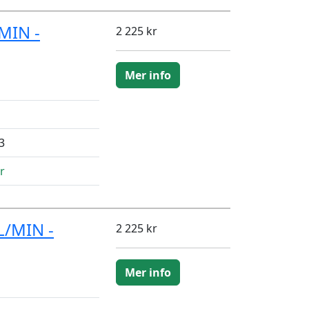
MIN -
2 225 kr
Mer info
3
r
L/MIN -
2 225 kr
Mer info