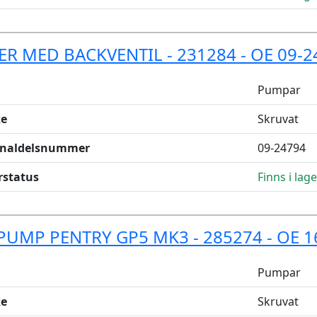
TER MED BACKVENTIL - 231284 - OE 09-
Pumpar
e
Skruvat
inaldelsnummer
09-24794
rstatus
Finns i lage
PUMP PENTRY GP5 MK3 - 285274 - OE 1
Pumpar
e
Skruvat