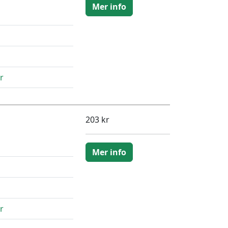
Mer info
r
203 kr
Mer info
r