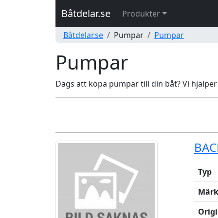
Båtdelar.se
Produkter
Båtdelar.se
Pumpar
Pumpar
Pumpar
Dags att köpa pumpar till din båt? Vi hjälpe
BAC
Typ
Märk
Orig