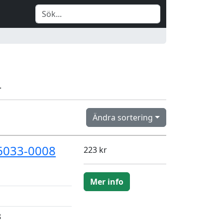
.
Ändra sortering
6033-0008
223 kr
Mer info
8