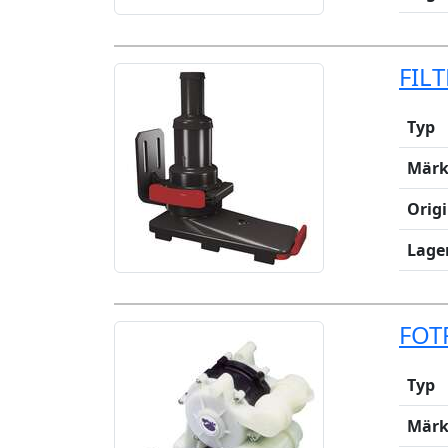
FIL
Typ
Märk
Orig
Lage
FOT
Typ
Märk