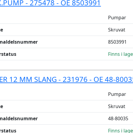
K.PUMP - 275478 - OE 8503991
Pumpar
e
Skruvat
inaldelsnummer
8503991
rstatus
Finns i lage
TER 12 MM SLANG - 231976 - OE 48-8003
Pumpar
e
Skruvat
inaldelsnummer
48-80035
rstatus
Finns i lage