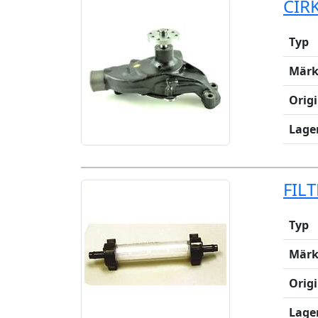
CIR
Typ
Märk
Orig
Lage
FIL
Typ
Märk
Orig
Lage