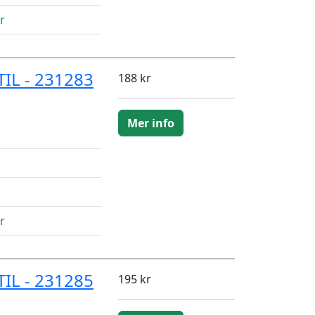
r
IL - 231283
188 kr
Mer info
r
IL - 231285
195 kr