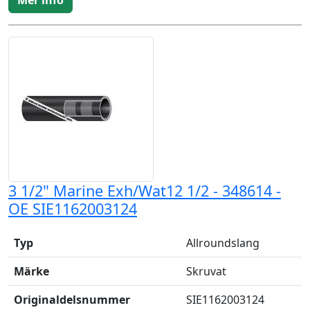
Mer info
3 1/2" Marine Exh/Wat12 1/2 - 348614 -
OE SIE1162003124
Typ
Allroundslang
Märke
Skruvat
Originaldelsnummer
SIE1162003124