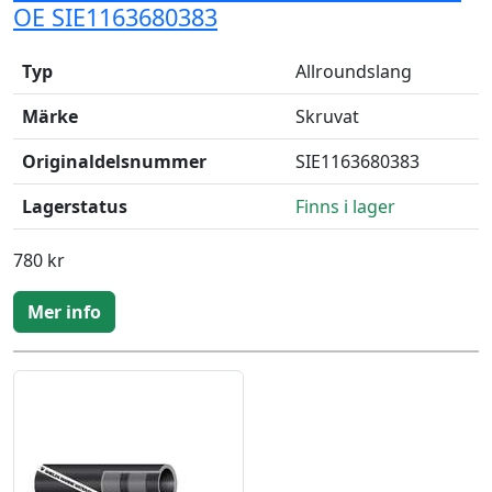
OE SIE1163680383
Typ
Allroundslang
Märke
Skruvat
Originaldelsnummer
SIE1163680383
Lagerstatus
Finns i lager
780 kr
Mer info