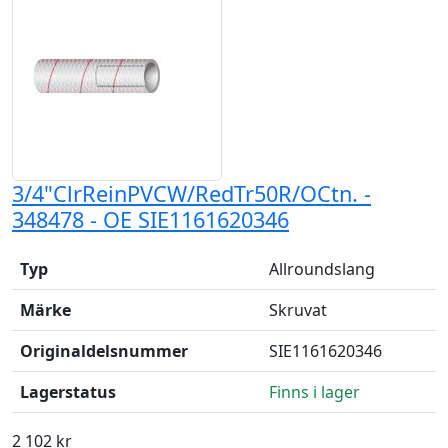
3/4"ClrReinPVCW/RedTr50R/OCtn. -
348478 - OE SIE1161620346
Typ
Allroundslang
Märke
Skruvat
Originaldelsnummer
SIE1161620346
Lagerstatus
Finns i lager
2 102 kr