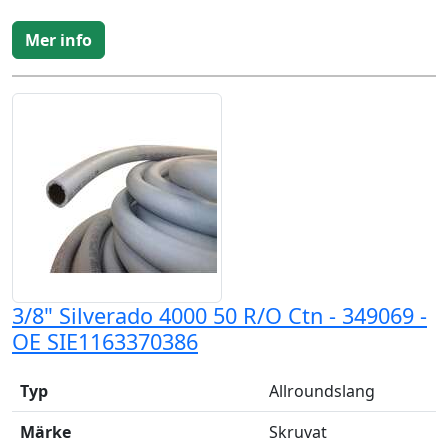
Mer info
3/8" Silverado 4000 50 R/O Ctn - 349069 -
OE SIE1163370386
Typ
Allroundslang
Märke
Skruvat