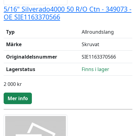
5/16" Silverado4000 50 R/O Ctn - 349073 -
OE SIE1163370566
Typ
Allroundslang
Märke
Skruvat
Originaldelsnummer
SIE1163370566
Lagerstatus
Finns i lager
2 000 kr
Mer info