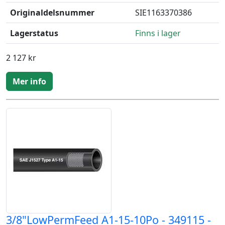
Originaldelsnummer
SIE1163370386
Lagerstatus
Finns i lager
2 127 kr
Mer info
3/8"LowPermFeed A1-15-10Po - 349115 -