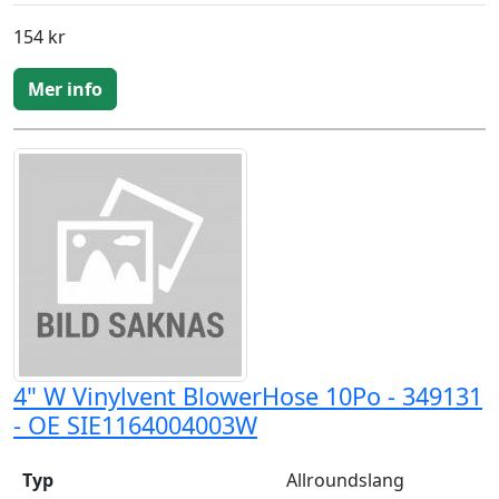
154 kr
Mer info
4" W Vinylvent BlowerHose 10Po - 349131
- OE SIE1164004003W
Typ
Allroundslang