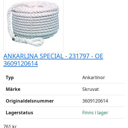
ANKARLINA SPECIAL - 231797 - OE
3609120614
Typ
Ankarlinor
Märke
Skruvat
Originaldelsnummer
3609120614
Lagerstatus
Finns i lager
761 kr